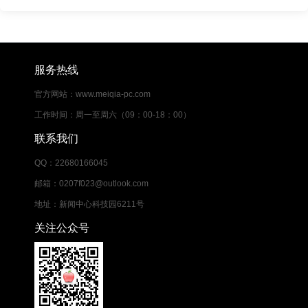
服务热线
官方网站：www.meiqia-pc.com
工作时间：周一至周六（09：00-18：00）
联系我们
QQ：22680166045
邮箱：0207f023@outlook.com
地址：新闻中心科技园6211号
关注公众号