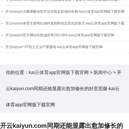
开云kaiyun大概缓解传统空运对固定机场的依赖-kai云体育app官网版下载官网
开云kaiyun体育主要聘任抽样复制和动态优化的形式-kai云体育app官网版下载官网
开云kaiyun官方网站转股溢价率292.08%-kai云体育app官网版下载官网
开云kaiyun*ST恒立主业严重萎缩-kai云体育app官网版下载官网
你的位置：
kai云体育app官网版下载官网
>
新闻中心
> 开
云kaiyun.com同期还能显露出愈加修长的好意思腿-kai云
体育app官网版下载官网
开云kaiyun.com同期还能显露出愈加修长的