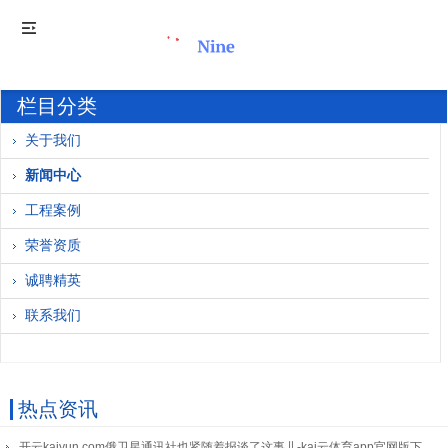
栏目分类
关于我们
新闻中心
工程案例
荣誉资质
诚聘精英
联系我们
热点资讯
开云kaiyun.com俄卫星通讯社也紧随着报谈了这事儿-kai云体育app官网版下载官网