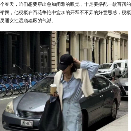
个春天，咱们想要穿出愈加闲雅的嗅觉，十足要搭配一款百褶的
裙摆，他梗概在百花争艳中愈加的开释不不异的好意思感，梗概
灵通女性温顺猖厥的气派。